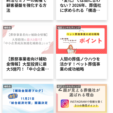
顧客基盤を強化する方
ない？2026年、葬儀社
法
に求められる「構造転
換」の正体
補助金
経営コンサルティング
【葬祭事業者向け補助
人間の葬儀ノウハウを
金情報】大型投資に最
活かす！ペット葬儀事
大5億円！「中小企業成
業の成功戦略
長加速化補助金」と
は？
補助金
経営コンサルティング