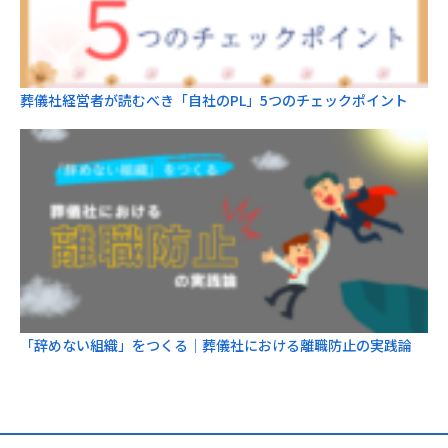
葬儀社経営者が読むべき「自社のPL」5つのチェックポイント
「辞めない組織」をつくる｜葬儀社における離職防止の実践論