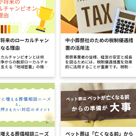
が将来のローカルチャン
中小葬祭社のための税制優遇措
になる理由
置の活用法
ーカルチャンピオンとは何
葬祭事業者の皆様、経営の安定と成長
競争からの脱却ローカルチャ
を図るためには、税制優遇措置を効果
を支える「地域密着」の強み
的に活用することが重要です。税制優
デジタル」で実現する生産性革
遇措置は、中小企業が直面する経営課
共生」を軸とした二つの成長
題を軽減し、持続的な発展を支援する
のローカルチャンピオンにな
ために設けられています。今回は、中
ビジョン葬儀業界が、価格
小葬祭社が利用できる主な税制優遇措
置...
に増える葬儀相談ニーズ
ペット葬は「亡くなる前」から