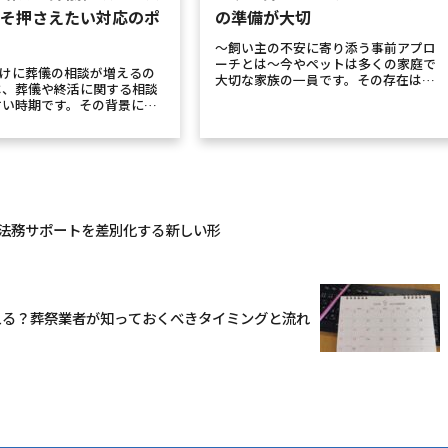
こそ押さえたい対応のポ
の準備が大切
～飼い主の不安に寄り添う事前アプロ
ーチとは～今やペットは多くの家庭で
明けに葬儀の相談が増えるの
大切な家族の一員です。その存在は
は、葬儀や終活に関する相談
日々の癒しであり、心の支えとなって
すい時期です。その背景に
います。だからこそ、いざお別れの時
年始ならではの心理的な変化
を迎えたときに「しっかり供養してあ
す。帰省中に家族で「もしも
げたい」と考える飼い主は少なくあり
ついて話題にした方が、年明
ませ...
的な行動を起こす新年を迎
法務サポートを差別化する新しい形
える？葬祭業者が知っておくべきタイミングと流れ