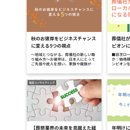
秋のお彼岸をビジネスチャンス
葬儀社
に変える5つの視点
ピオン
～地域とつながる、葬儀社の新しい取
■目次ロ
り組み方～お彼岸は、日本人にとって
か：価格
ご先祖や故人を想い、家族や親族が集
ンピオン
う大切な季節行事です。そして、葬儀
「人 × 
社にとっても「地域住民と自然に接点
命「地域
を持てる絶好のチャンス」です。とこ
投資将来
ろが、「お彼岸はお寺や墓地の行事だ
るための
経営コンサルティング
か...
競...
【葬祭業界の未来を見据えた経
年明け