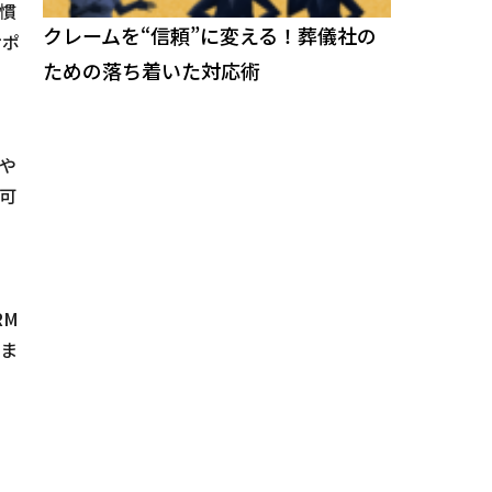
慣
クレームを“信頼”に変える！葬儀社の
サポ
ための落ち着いた対応術
や
可
RM
しま