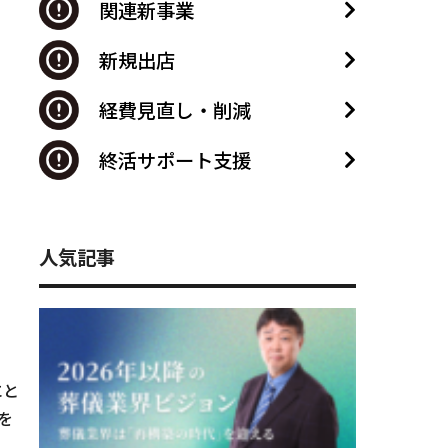
関連新事業
新規出店
経費見直し・削減
終活サポート支援
人気記事
にと
を