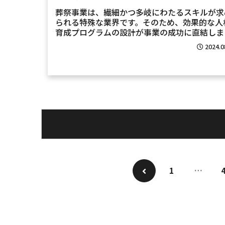
葬祭事業は、繊細かつ多岐にわたるスキルが求
られる特殊な業界です。そのため、効果的な人
育成プログラムの設計が事業の成功に直結しま
す。本ブログでは、葬祭事業者向けに効果的な
2024.0
材育成プログラムを設計するためのポイントを
介します。1. 業界特...
1
…
前
へ