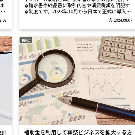
は
る請求書や納品書に取引内容や消費税額を明記す
（パ
る制度です。2023年10月から日本で正式に導入さ
欠
れ、適格請求書等保存方式（インボイス方式）と
8.08
2024.08.07
す
も呼ばれています。この制度の導入は、特に葬祭
事業者にとって...
補助金
設計
補助金を利用して葬祭ビジネスを拡大する方