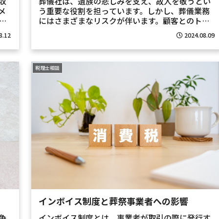
収
葬儀社は、遺族の悲しみを支え、故人を敬うとい
メ
う重要な役割を担っています。しかし、葬儀業務
遺
にはさまざまなリスクが伴います。顧客とのトラ
。
ブル、法的問題、業務上のミスなど、危機はいつ
8.12
2024.08.09
後
どこから訪れるか分かりません。そこで、弁護士
との連携による危機管...
税理士相談
インボイス制度と葬祭事業者への影響
争
インボイス制度とは、事業者が取引の際に発行す