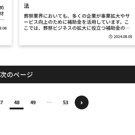
法
め
材
葬祭業界においても、多くの企業が事業拡大やサ
ービス向上のために補助金を活用しています。こ
人
こでは、葬祭ビジネスの拡大に役立つ補助金の活
8.06
紹
用方法について解説します。1. 補助金の種類と対
2024.08.05
象を理解する補助金は、国や地方自治体、関連団
体から提供される...
次のページ
47
48
49
…
53
次
へ