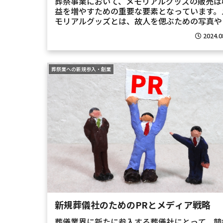
葬祭事業において、メモリアルグッズの販売は
益を増やすための重要な要素となっています。
モリアルグッズとは、故人を偲ぶための写真や
灰を用いたジュエリー、記念品などを指します
2024.0
これらの商品を効果的に販売することで、葬儀
の収益源としての可能...
葬祭業への新規参入・創業
新規葬儀社のためのPRとメディア戦略
葬儀業界に新たに参入する葬儀社にとって、競