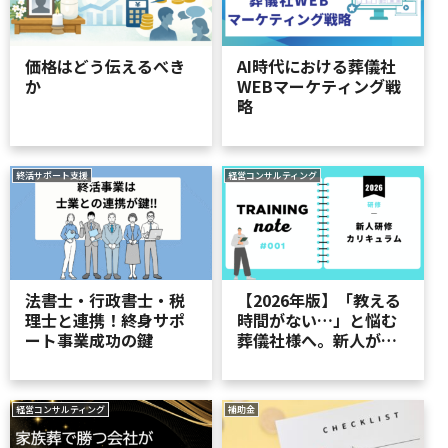
価格はどう伝えるべき
AI時代における葬儀社
か
WEBマーケティング戦
略
終活サポート支援
経営コンサルティング
法書士・行政書士・税
【2026年版】「教える
理士と連携！終身サポ
時間がない…」と悩む
ート事業成功の鍵
葬儀社様へ。新人が即
戦力に変わるマナー研
修カリキュラム
経営コンサルティング
補助金