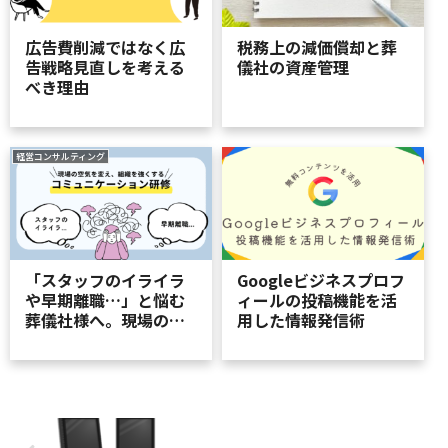
広告費削減ではなく広
税務上の減価償却と葬
告戦略見直しを考える
儀社の資産管理
べき理由
経営コンサルティング
「スタッフのイライラ
Googleビジネスプロフ
や早期離職…」と悩む
ィールの投稿機能を活
葬儀社様へ。現場の空
用した情報発信術
気を変え、組織を強く
する「コミュニケーシ
ョン研修」という解決
策