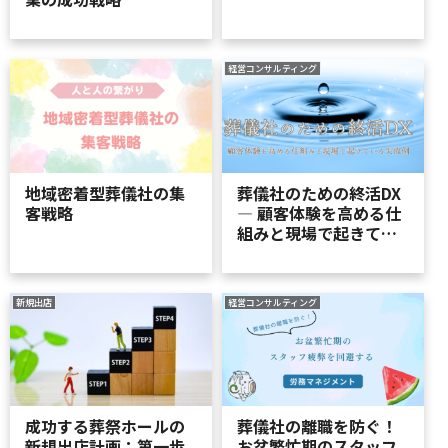
経営コンサルティング
地域密着型葬儀社の集
葬儀社のための終活DX
客戦略
― 顧客体験を高める仕
組みと現場で起きてい
る失敗例
新規出店
経営コンサルティング
成功する葬祭ホールの
葬儀社の離職を防ぐ！
新規出店計画：第一歩
お盆繁忙期のスタッフ