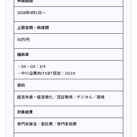
申請期間
2026年4月1日〜
上限金額・助成額
50万円
補助率
・DX・GX：3/4
・中小企業向けSBT認定：10/10
目的
経営改善・経営強化／認証取得／デジタル／環境
対象経費
専門家謝金／委託費／専門家旅費